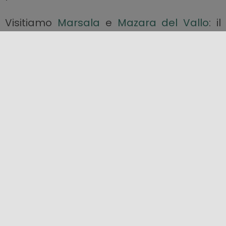
Visitiamo
Marsala
e
Mazara del Vallo
: il
Satiro danzante è imperdibile! E lo sono
anche le
Cave di Cusa
e
Selinunte
e
Segesta
.
Attraverso la SS 115 arriveremo a
Sciacca
,
splendida cittadina sul mare.
Tra Sciacca ed
Agrigento
si trovano
Eraclea Minoa
e la
Riserva naturale di
Torre Salsa
, ideale per chi non ama le
spiagge affollate.