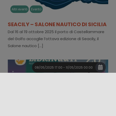
Altri eventi
Evento
SEACILY – SALONE NAUTICO DI SICILIA
Dal 16 al 19 ottobre 2025 il porto di Castellammare
del Golfo accoglie l’ottava edizione di Seacily, il
Salone nautico [...]
08/05/2025 17:00 - 11/05/2025 00:00