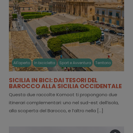
All'aperto
In bicicletta
Sport e Avventura
Territorio
SICILIA IN BICI: DAI TESORI DEL
BAROCCO ALLA SICILIA OCCIDENTALE
Questa due raccolte Komoot ti propongono due
itinerari complementari: uno nel sud-est dell’isola,
alla scoperta del Barocco, e l’altro nella [...]