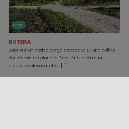
Borghi
BUTERA
Butera è un antico borgo arroccato su una collina
che domina la piana di Gela. Grazie alla sua
posizione elevata, offre [...]