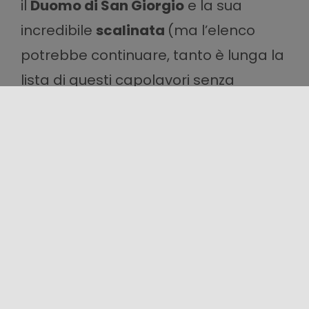
il
Duomo di San Giorgio
e la sua
incredibile
scalinata
(ma l’elenco
potrebbe continuare, tanto è lunga la
lista di questi capolavori senza
tempo) si respira il carattere
spagnolo della Sicilia: passionale e
forte, rigoroso e razionale, ritmico e
sfuggente, ricco e corposo.
Putti, mascheroni, volti grotteschi
sostengono elegantissime balconate
sui palazzi nobiliari, geometrie
mistilinee si sfidano sulle facciate