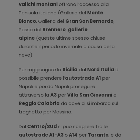
valichi montani
offrono l’accesso alla
Penisola italiana (Galleria del
Monte
Bianco
, Galleria del
Gran San Bernardo
,
Passo del
Brennero
,
gallerie
alpine
(queste ultime spesso chiuse
durante il periodo invernale a causa della
neve).
Per raggiungere la
Sicilia
dal
Nord Italia
è
possibile prendere l’
autostrada A1
per
Napoli e poi da Napoli proseguire
attraverso la
A3
per
Villa San Giovanni
e
Reggio Calabria
da dove ci si imbarca sul
traghetto per Messina.
Dal
Centro/Sud
si può scegliere tra le
autostrade A1-A3
o
A14
per
Taranto
, e da