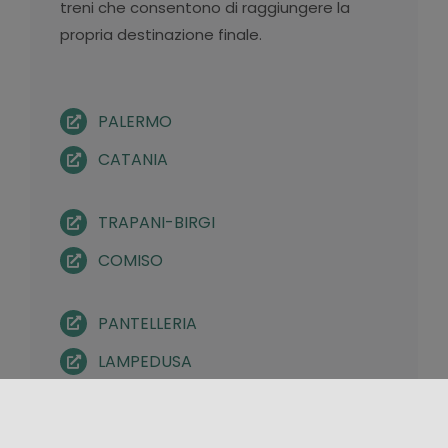
treni che consentono di raggiungere la
propria destinazione finale.
PALERMO
CATANIA
TRAPANI-BIRGI
COMISO
PANTELLERIA
LAMPEDUSA