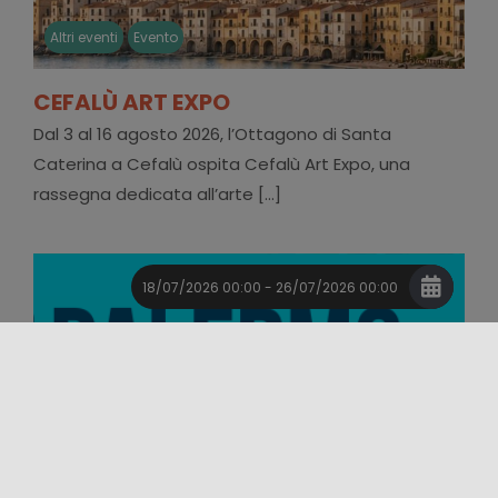
Altri eventi
Evento
CEFALÙ ART EXPO
Dal 3 al 16 agosto 2026, l’Ottagono di Santa
Caterina a Cefalù ospita Cefalù Art Expo, una
rassegna dedicata all’arte [...]
18/07/2026 00:00 - 26/07/2026 00:00