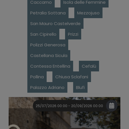
Caccamo
Isola delle Femmine
Petralia Sottana
Mezzojuso
San Mauro Castelverde
San Cipirello
Prizzi
Polizzi Generosa
Castellana Sicula
Contessa Entellina
Cefalù
Pollina
Chiusa Sclafani
Palazzo Adriano
Blufi
25/07/2026 00:00 - 20/09/2026 00:00