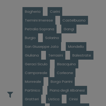
Bagheria
Carini
Termini Imerese
Castelbuono
Petralia Soprana
Gangi
Burgio
Solarino
San Giuseppe Jato
Mondello
Giuliana
Terrasini
Balestrate
Geraci Siculo
Bisacquino
Camporeale
Corleone
Monreale
Borgo Parrini
Partinico
Piana degli Albanesi
Gratteri
Ustica
Cinisi