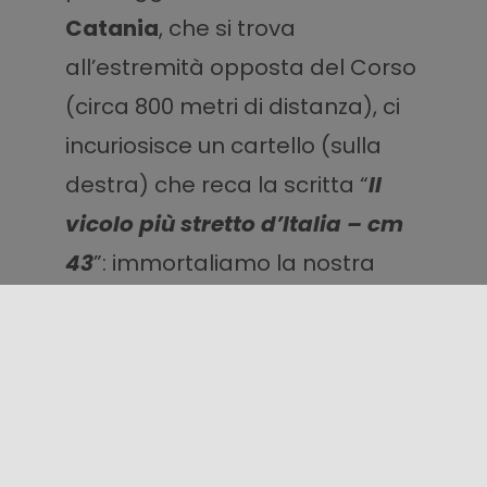
Catania
, che si trova
all’estremità opposta del Corso
(circa 800 metri di distanza), ci
incuriosisce un cartello (sulla
destra) che reca la scritta “
Il
vicolo più stretto d’Italia – cm
43
”
:
immortaliamo la nostra
visita con un
selfie
!