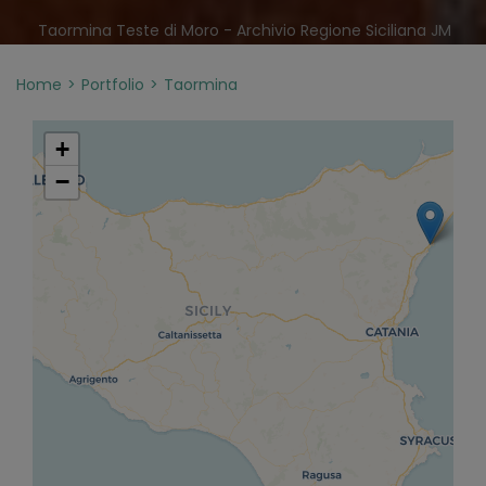
Taormina Teste di Moro - Archivio Regione Siciliana JM
Home
Portfolio
Taormina
+
−