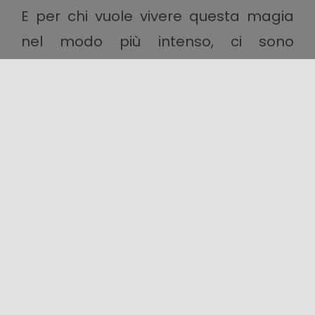
E per chi vuole vivere questa magia
nel modo più intenso, ci sono
esperienze pensate per ogni
viaggiatore:
vini
e
sapori
unici che
raccontano l’anima autentica
dell’isola, la speciale atmosfera degli
antichi mercati tradizionali
,
itinerari
culturali
che svelano le sue meraviglie
più nascoste,
percorsi benessere
per
rigenerare mente e corpo.
L’inverno è il momento perfetto per
scoprire la Sicilia in una luce nuova: più