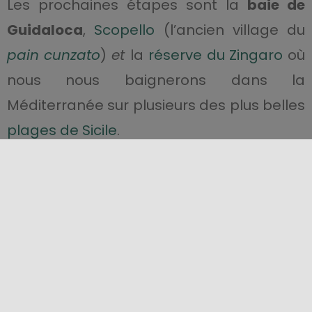
Les prochaines étapes sont la
baie de
Guidaloca
,
Scopello
(l’ancien village du
pain
cunzato
)
et
la
réserve du Zingaro
où
nous nous baignerons dans la
Méditerranée sur plusieurs des plus belles
plages de Sicile
.
Nous reprenons la 187 jusqu’à
Erice
, village
médiéval sur la montagne au-dessus de
Trapani
. Une belle route panoramique
nous porte dans l’un des plus anciens
villages de Sicile. Visitons le
château
,
achetons des tapis colorés faits main