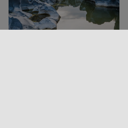
All'aperto
Sport e Avventura
Trekking e Outdoor
SICILIA D’ACQUA: ITINERARIO TRA
CANYON, FIUMI E SORGENTI
NELL’ENTROTERRA DELL’ISOLA
Quando si pensa alla Sicilia, l’immaginario corre
subito al mare. Eppure, lontano dalle coste, l’isola
custodisce un patrimonio d’acqua sorprendente:
[...]