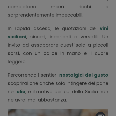
completano menù ricchi e
sorprendentemente impeccabili.
In rapida ascesa, le quotazioni dei
vini
siciliani
, sinceri, inebrianti e versatili. Un
invito ad assaporare quest’Isola a piccoli
sorsi, con un calice in mano e il cuore
leggero.
Percorrendo i sentieri
nostalgici del gusto
scoprirai che anche solo intingere del pane
nell’
olio
, è il motivo per cui della Sicilia non
ne avrai mai abbastanza.