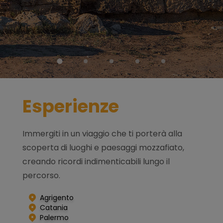
Esperienze
Immergiti in un viaggio che ti porterà alla
scoperta di luoghi e paesaggi mozzafiato,
creando ricordi indimenticabili lungo il
percorso.
Agrigento
I laghi della Sicilia
Catania
Tour nella cucina
Palermo