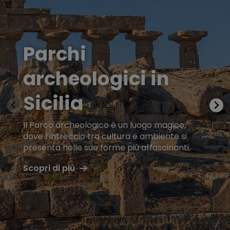
Parchi
archeologici in
Sicilia
Il Parco archeologico è un luogo magico,
dove l’intreccio tra cultura e ambiente si
presenta nelle sue forme più affascinanti.
Scopri di più