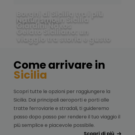
Borghi di Sicilia tra i più
Naturismo in Sicilia
belli d’Italia
Giardini Naxos
Gelato Siciliano: un
viaggio tra storia e gusto
Come arrivare in
Sicilia
Scopri tutte le opzioni per raggiungere la
Sicilia. Dai principali aeroporti e porti alle
tratte ferroviarie e stradali, ti guideremo
passo dopo passo per rendere il tuo viaggio il
più semplice e piacevole possibile.
Scopri di più