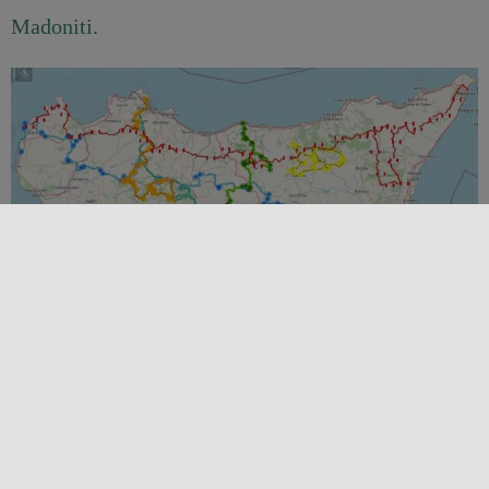
Madoniti
.
Web map regionale dei sentieri e dei percorsi per la
mobilità dolce
realizzata dal
LabGis Osservatorio