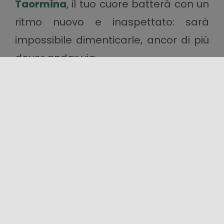
Taormina
, il tuo cuore batterà con un
ritmo nuovo e inaspettato: sarà
impossibile dimenticarle, ancor di più
dover andar via.
Fortuna che quest’Isola magnetica
sarà sempre pronta ad ospitarti. Per
ogni nuovo desiderio, un nuovo
viaggio, e la tua insaziabile voglia di
meraviglia finirà per condurti sempre
nel posto giusto.
IN
EVIDENZA