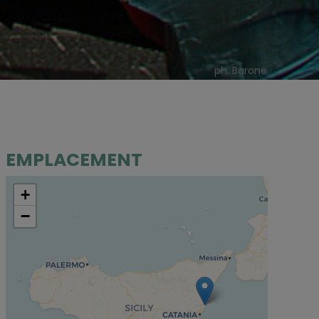
ph. Barone
EMPLACEMENT
+
−