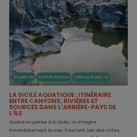
En plein air
Sport et aventure
Trekking et plein air
LA SICILE AQUATIQUE : ITINÉRAIRE
ENTRE CANYONS, RIVIÈRES ET
SOURCES DANS L’ARRIÈRE-PAYS DE
L’ÎLE
Quand on pense à la Sicile, on imagine
immédiatement la mer. Pourtant, loin des côtes,