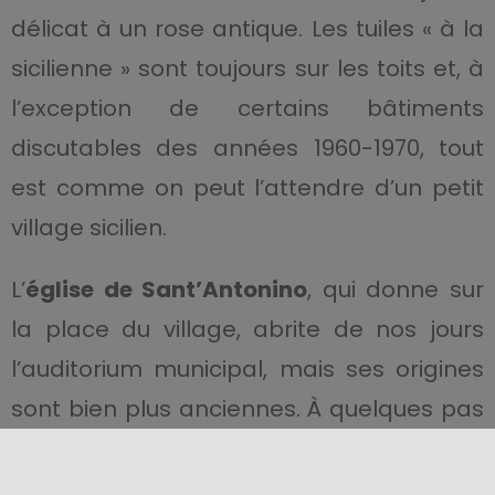
délicat à un rose antique. Les tuiles « à la
sicilienne » sont toujours sur les toits et, à
l’exception de certains bâtiments
discutables des années 1960-1970, tout
est comme on peut l’attendre d’un petit
village sicilien.
L’
église de Sant’Antonino
, qui donne sur
la place du village, abrite de nos jours
l’auditorium municipal, mais ses origines
sont bien plus anciennes. À quelques pas
de l’église, vous pourrez admirer le
magnifique
portail de la maison