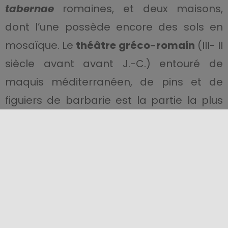
tabernae
romaines, et deux maisons,
dont l’une possède encore des sols en
mosaïque. Le
théâtre gréco-romain
(III- II
siècle avant avant J.-C.) entouré de
maquis méditerranéen, de pins et de
figuiers de barbarie est la partie la plus
intéressante à visiter. En fait, ce théâtre
conserve les vestiges d’une belle arène
taillée dans le flanc de la colline, avec une
vue sur l’horizon parsemé des
îles
Éoliennes
et Capo Milazzo.
festival de Tindari