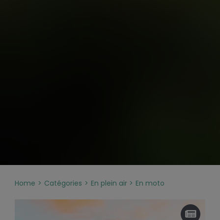
Home
Catégories
En plein air
En moto