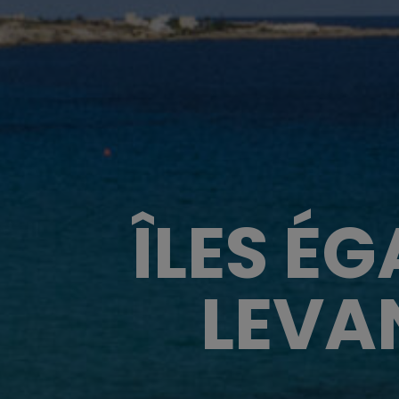
ÎLES É
LEVA