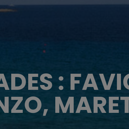
GADES : FAV
NZO, MARE