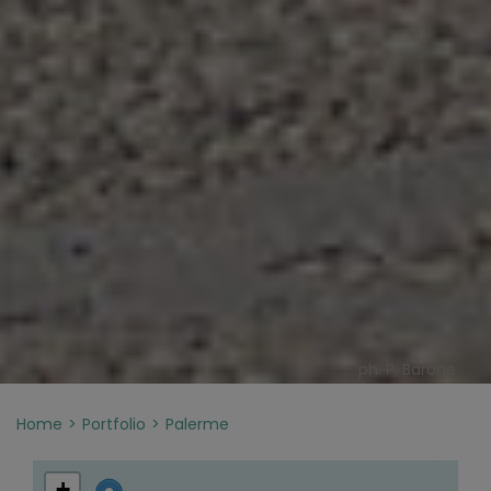
ph. P. Barone
Home
Portfolio
Palerme
+