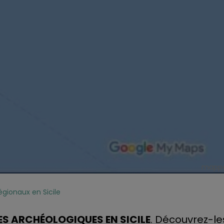
mappa 
gionaux en Sicile
TES ARCHÉOLOGIQUES EN SICILE
. Découvrez-les