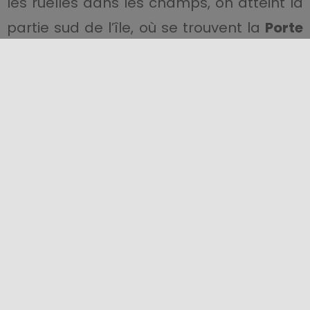
les ruelles dans les champs, on atteint la
partie sud de l’île, où se trouvent la
Porte
Sud
et le
Kothon
. Il s’agit d’un port artificiel
rectangulaire unique, ressemblant
presque à un quai, dont le fond est
constitué de roche naturelle lisse et dont
les bords sont constitués de blocs carrés
lisses. Construit selon les techniques
typiques du monde phénico-punique, il
date du VIe siècle. L’eau de mer pénètre
dans le bassin par un canal étroit,
caractérisé par un sillon longitudinal, fait
pour tirer les navires à terre. Les quais