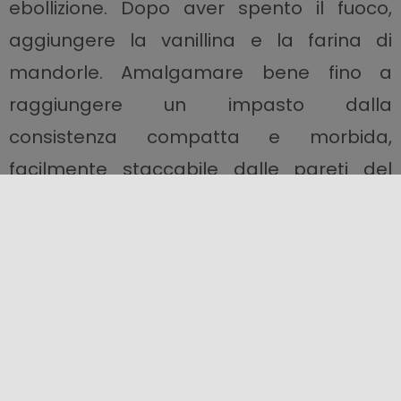
ebollizione. Dopo aver spento il fuoco,
aggiungere la vanillina e la farina di
mandorle. Amalgamare bene fino a
raggiungere un impasto dalla
consistenza compatta e morbida,
facilmente staccabile dalle pareti del
tegame. Versare l’impasto su di un piano,
precedentemente bagnato con acqua, e
attendere che si raffreddi un po’. Lavorare
la pasta ancora tiepida fino a renderla
più liscia e omogenea e modellarla a
piacere, dandole la forma di frutta e
ortaggi. Lasciare asciugare per qualche