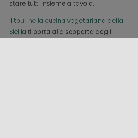
stare tutti insieme a tavola.
Il
tour nella cucina vegetariana della
Sicilia
ti porta alla scoperta degli
innumerevoli piatti a base di verdure,
legumi, spezie, formaggi. E chissà
quali altri
Sapori
la Sicilia ha in serbo
per te!
Cimentati con le
ricette
selezionate
per consentirti di portare la Sicilia
direttamente sulla tua tavola.