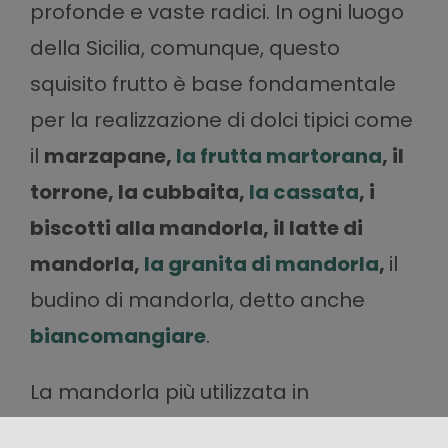
profonde e vaste radici. In ogni luogo
della Sicilia, comunque, questo
squisito frutto è base fondamentale
per la realizzazione di dolci tipici come
il
marzapane,
la frutta martorana
, il
torrone, la cubbaita,
la cassata
, i
biscotti alla mandorla, il latte di
mandorla,
la granita di mandorla
,
il
budino di mandorla, detto anche
biancomangiare
.
La mandorla più utilizzata in
confetteria è, senza dubbio, la
Pizzuta