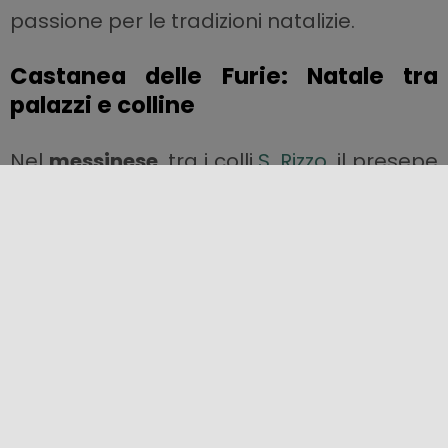
passione per le tradizioni natalizie.
Castanea delle Furie: Natale tra
palazzi e colline
Nel
messinese
, tra i colli
S. Rizzo
, il presepe
prende vita nei
giardini della Villa
Costarelli
. Una ricostruzione fedele e ricca
di dettagli, in un contesto naturalistico e
architettonico unico, che rievoca anche il
palazzo di Erode.