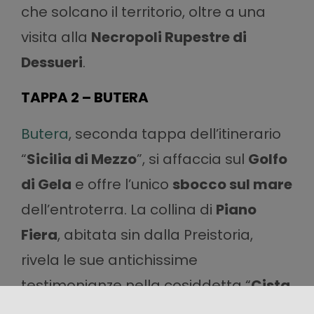
che solcano il territorio, oltre a una
visita alla
Necropoli Rupestre di
Dessueri
.
TAPPA 2 – BUTERA
Butera
, seconda tappa dell’itinerario
“
Sicilia di Mezzo
”, si affaccia sul
Golfo
di Gela
e offre l’unico
sbocco sul mare
dell’entroterra. La collina di
Piano
Fiera
, abitata sin dalla Preistoria,
rivela le sue antichissime
testimonianze nella cosiddetta “
Cista
Dolmenica
” (manufatto datato 2900-