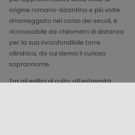
origine romano-bizantina e più volte
rimaneggiato nel corso dei secoli, è
riconoscibile da chilometri di distanza
per la sua inconfondibile torre
cilindrica, da cui deriva il curioso
soprannome.
Tra gli edifici di culto, all’estremità
orientale dell’abitato sorge il
Santuario di Maria Santissima del
Mazzaro
, dedicato alla patrona della
città: splendido esempio di tardo