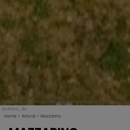
Mazzarino castello u cannuni @Archivio Regione
Siciliana_JM
Home
Articoli
Mazzarino