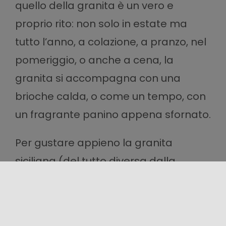
quello della granita è un vero e
proprio rito: non solo in estate ma
tutto l’anno, a colazione, a pranzo, nel
pomeriggio, o anche a cena, la
granita si accompagna con una
brioche calda, o come un tempo, con
un fragrante panino appena sfornato.
Per gustare appieno la granita
siciliana (del tutto diversa dalla
grattachecca romana, dal sorbetto o
dalla cremolata), l’ideale è dedicare
almeno 30 minuti di pieno relax,