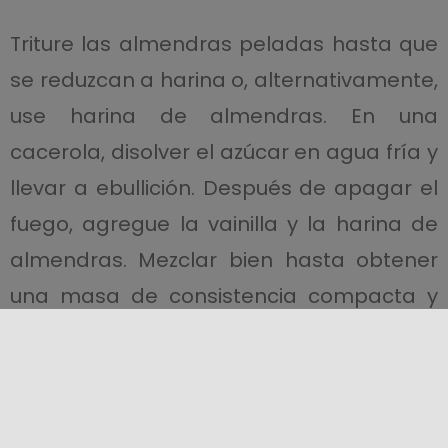
Triture las almendras peladas hasta que
se reduzcan a harina o, alternativamente,
use harina de almendras. En una
cacerola, disolver el azúcar en agua fría y
llevar a ebullición. Después de apagar el
fuego, agregue la vainilla y la harina de
almendras. Mezclar bien hasta obtener
una masa de consistencia compacta y
blanda, fácilmente separable de las
paredes del molde. Verter la mezcla
sobre una superficie previamente
humedecida con agua, y esperar a que