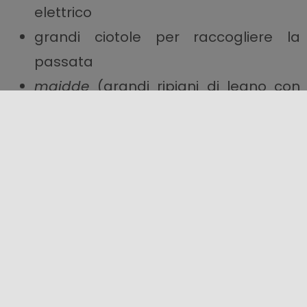
elettrico
grandi ciotole per raccogliere la
passata
maidde
(grandi ripiani di legno con
bordo basso in giro) o in alternativa
assi di legno (i
scanatura
)
velo di garza a ricoprire le
maidde
proteggendo la passata da mosche
e insetti
piatti di terracotta smaltata o di
ceramica per la fase finale della
preparazione (fangotti)