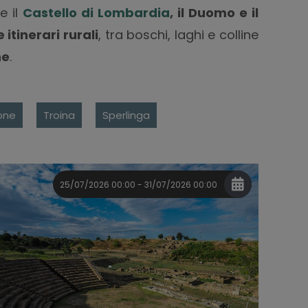
e il
Castello di Lombardia
, il Duomo e il
 itinerari rurali
, tra boschi, laghi e colline
he
.
one
Troina
Sperlinga
25/07/2026 00:00 - 31/07/2026 00:00