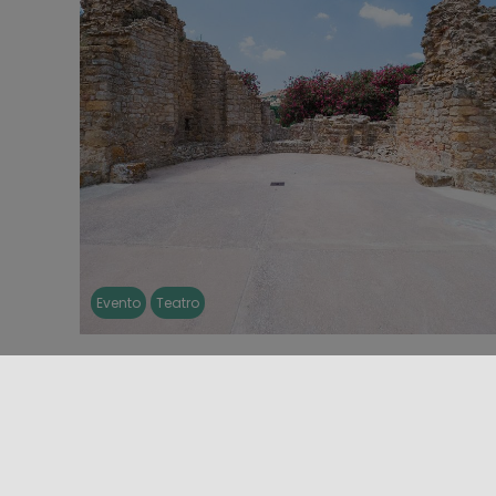
Evento
Teatro
EYEXEI 2026
Dal 9 al 13 luglio 2026, i siti archeologici di
Morgantina e della Villa Romana del Casale
diventano il suggestivo [...]