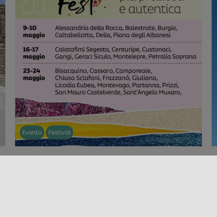
Evento
Festival
BORGHI DEI TESORI FEST 2026
Dal 9 al 24 maggio 2026, torna Borghi dei Tesori
S
Fest, il festival diffuso promosso dalla Fondazione
S
Le Vie dei [...]
i