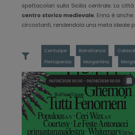
spettacolari sulla Sicilia centrale. La citt
centro storico medievale
. Enna è anche
circostanti, rendendola una meta ideale 
Centuripe
Barrafranca
Calasci
Pietraperzia
Morgantina
Morga
06/08/2026 00:00 - 09/08/2026 00:00