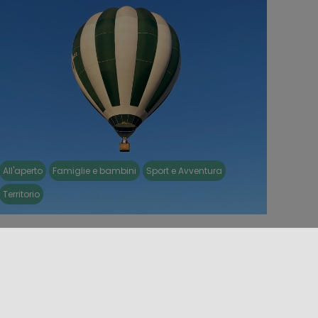
All'aperto
Famiglie e bambini
Sport e Avventura
Territorio
VOLI IN MONGOLFIERA IN SICILIA
ai che in Sicilia le emozioni prendono il volo?
coprire la bellezza della Sicilia dall’alto, con un volo
n mongolfiera, [...]