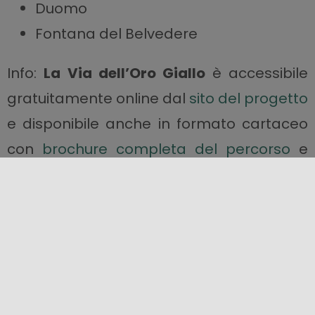
Duomo
Fontana del Belvedere
Info:
La Via dell’Oro Giallo
è accessibile
gratuitamente online dal
sito del progetto
e disponibile anche in formato cartaceo
con
brochure completa del percorso
e
approfondimenti su richiesta a
info@gelaleradicidelfuturo.it
Condividi questo contenuto!