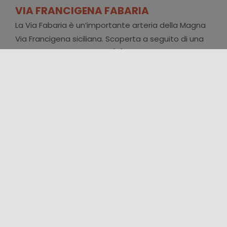
VIA FRANCIGENA FABARIA
La Via Fabaria è un’importante arteria della Magna
Via Francigena siciliana. Scoperta a seguito di una
ricerca di Archeologia del [...]