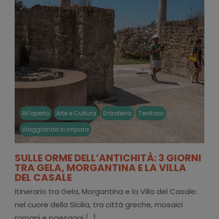
All'aperto
Arte e Cultura
Entroterra
Territorio
Viaggiando si impara
SULLE ORME DELL’ANTICHITÀ: 3 GIORNI
TRA GELA, MORGANTINA E LA VILLA
DEL CASALE
Itinerario tra Gela, Morgantina e la Villa del Casale:
nel cuore della Sicilia, tra città greche, mosaici
romani e paesaggi [...]