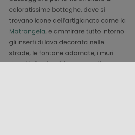
coloratissime botteghe, dove si
trovano icone dell’artigianato come la
Matrangela
, e ammirare tutto intorno
gli inserti di lava decorata nelle
strade, le fontane adornate, i muri
rivestiti di splendide mattonelle
maiolicate. Anche qui, il
Museo della
Ceramica
espone a
Palazzo Trabia
un’interessante collezione.
Tappeti
Il nostro shopping continua ad
Erice
, in