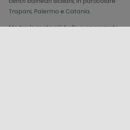
centri balneari siciliani, in particolare
Trapani
,
Palermo
e
Catania
.
Ma tra le mete più belle e apprezzate
della Sicilia, spicca la costa della
Baia
Giardini Naxos
: non a caso,
Taormina
è una delle località turistiche più
conosciute al mondo.
Ovunque, brividi, emozioni e panorami
mozzafiato, sono assicurati!