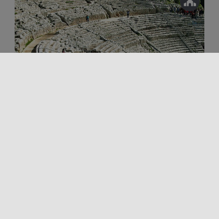
Arte e Cultura
L'arte in Sicilia
Luoghi della cultura
Sicilia archeologica
PARCHI ARCHEOLOGICI IN SICILIA
Il Parco archeologico è un luogo magico, dove
l’intreccio tra cultura e ambiente si presenta nelle