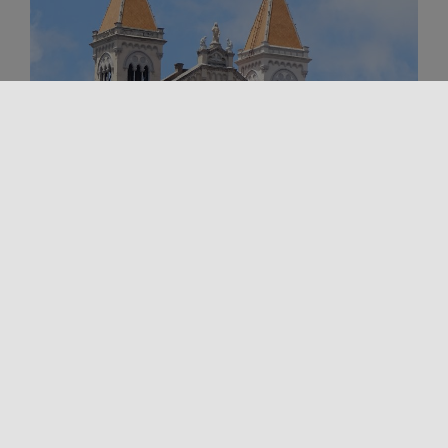
Arte e Cultura
Luoghi della cultura
Spiritualità
Turismo religioso
SANTUARI IN SICILIA
Il grande numero di Santuari presenti in Sicilia
riflette l’imponenza del patrimonio culturale
ecclesiastico dell’isola. Sono luoghi che ospitano
testimonianze [...]