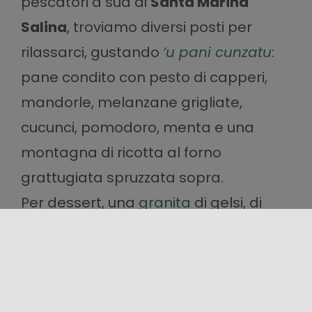
pescatori a sud di
Santa Marina
Salina
, troviamo diversi posti per
rilassarci, gustando
‘u pani cunzatu
:
pane condito con pesto di capperi,
mandorle, melanzane grigliate,
cucunci, pomodoro, menta e una
montagna di ricotta al forno
grattugiata spruzzata sopra.
Per dessert, una
granita
di gelsi, di
mandorle, di fichi o di altri gusti
ancora.
Non andiamo via da qui senza aver