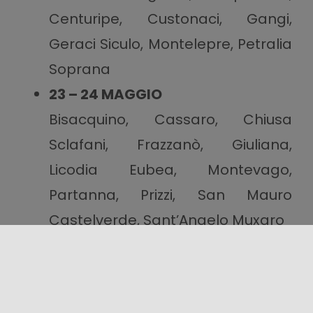
Centuripe, Custonaci, Gangi,
Geraci Siculo, Montelepre, Petralia
Soprana
23 – 24 MAGGIO
Bisacquino, Cassaro, Chiusa
Sclafani, Frazzanò, Giuliana,
Licodia Eubea, Montevago,
Partanna, Prizzi, San Mauro
Castelverde, Sant’Angelo Muxaro