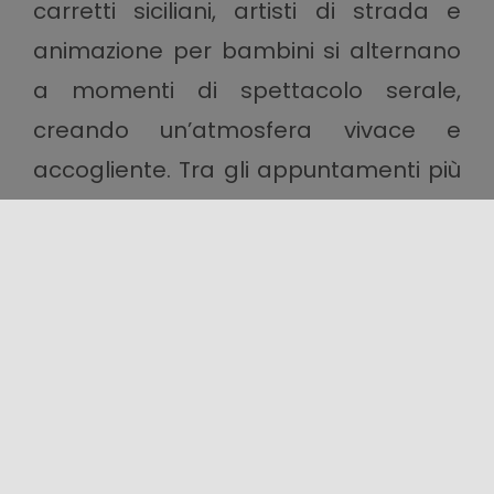
carretti siciliani, artisti di strada e
animazione per bambini si alternano
a momenti di spettacolo serale,
creando un’atmosfera vivace e
accogliente. Tra gli appuntamenti più
suggestivi, le rievocazioni storiche, le
esibizioni di falconeria e i gruppi di
musica e danza popolare
restituiscono il fascino delle tradizioni
locali.
L’evento rappresenta anche
un’occasione per scoprire
Centuripe