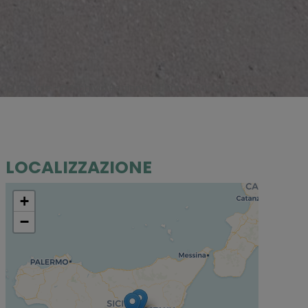
del Casale -@Archivio Regione Siciliana_Paolo Barone
LOCALIZZAZIONE
+
−