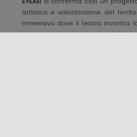
EYEXEI
si conferma così un progetto
artistica e valorizzazione del terri
immersiva dove il teatro incontra la
tempo dei luoghi archeologici dell’ent
Condividi questo contenuto!
06/08/2026 00:00 - 09/08/2026 00:00