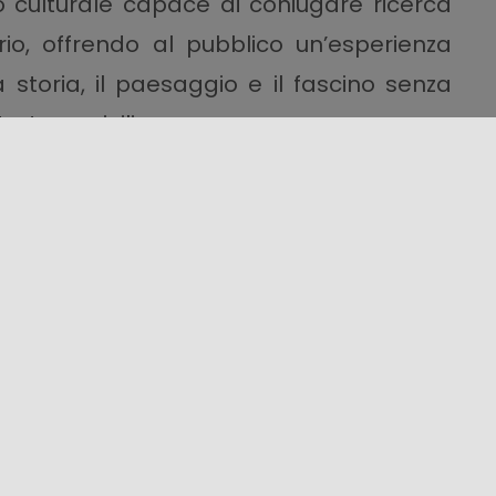
 culturale capace di coniugare ricerca
torio, offrendo al pubblico un’esperienza
 storia, il paesaggio e il fascino senza
roterra siciliano.
NEI
DINTORNI