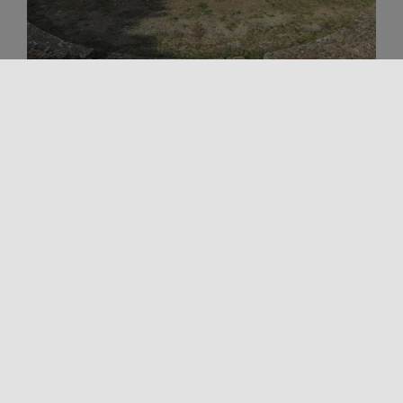
Arte e Cultura
PARCO ARCHEOLOGICO DI
MORGANTINA
Nel cuore della Sicilia, tra le colline che circondano
Aidone, sorge Morgantina, uno dei siti archeologici
più affascinanti e meglio [...]