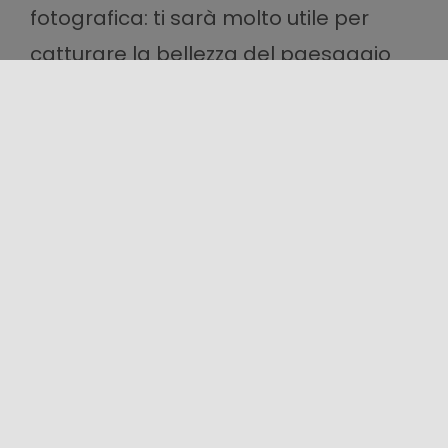
fotografica: ti sarà molto utile per
catturare la bellezza del paesaggio
con cascatelle, formazioni rocciose
immerse in un ambiente di canneti,
tamerici e pareti rocciose di travertino
bianco e rosa.
Ed ora guardati intorno. Lasciati
conquistare dal sito archeologico di
Segesta con i suoi templi dorici e il
teatro orientato a nord, verso il Golfo
di Castellammare: splendida la
scenografia offerta dal panorama