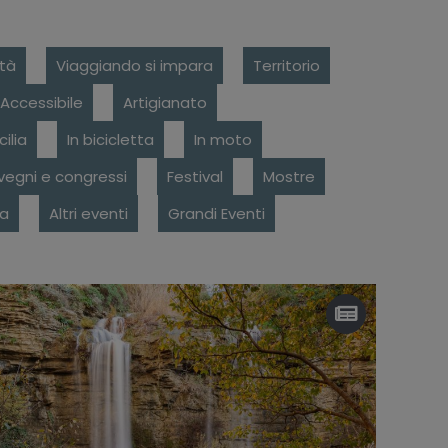
ità
Viaggiando si impara
Territorio
a Accessibile
Artigianato
cilia
In bicicletta
In moto
egni e congressi
Festival
Mostre
ra
Altri eventi
Grandi Eventi