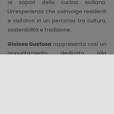
ai sapori della cucina siciliana.
Un’esperienza che coinvolge residenti
e visitatori in un percorso tra cultura,
sostenibilità e tradizione.
Gioiosa Gustosa
rappresenta così un
appuntamento dedicato alla
valorizzazione dell’identità
gastronomica siciliana, capace di
unire gusto, convivialità e scoperta del
territorio in uno dei più suggestivi
centri della costa messinese.
Un’occasione per vivere l’estate tra