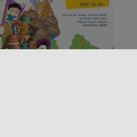
Altri eventi
Evento
MUSEO PER GIOCO
 Ragusa, al Museo della Città – Palazzo Zacco, il
rogramma “Museo Per Gioco – Laboratori per
utti” accompagna visitatori [...]