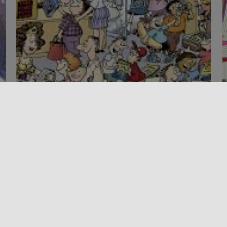
Altri eventi
Evento
COMIX IN THE LIBRARY
i
Dal 23 gennaio al 21 maggio 2026, la città di Trapani
A
diventa il fulcro della cultura del fumetto con la [...]
p
t