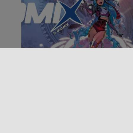
Altri eventi
Evento
TRAPANI COMIX & GAMES 2026
Dal 22 al 24 maggio 2026, Villa Margherita a Trapan
torna a essere il cuore pulsante della cultura pop
con [...]