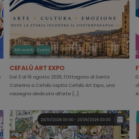
Altri eventi
Evento
CEFALÙ ART EXPO
a
Dal 3 al 16 agosto 2026, l’Ottagono di Santa
D
Caterina a Cefalù ospita Cefalù Art Expo, una
d
rassegna dedicata all’arte [...]
A
23/01/2026 00:00 - 21/05/2026 00:00