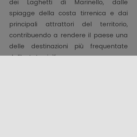
dei Laghetti di Marinello, dalle
spiagge della costa tirrenica e dai
principali attrattori del territorio,
contribuendo a rendere il paese una
delle destinazioni più frequentate
dell’estate siciliana.
Oliveri Expo
rappresenta così un
importante motore di promozione
economica e culturale, capace di
raccontare il patrimonio produttivo
dell’isola attraverso le persone, i
prodotti e le tradizioni che ne