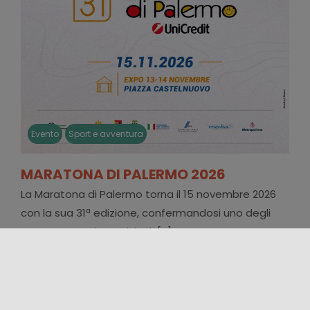
Evento
Sport e avventura
MARATONA DI PALERMO 2026
La Maratona di Palermo torna il 15 novembre 2026
con la sua 31ª edizione, confermandosi uno degli
appuntamenti sportivi più [...]
24/09/2026 00:00 - 04/10/2026 00:00